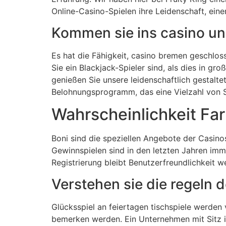
Online-Casino-Spielen ihre Leidenschaft, ei
Kommen sie ins casino und
Es hat die Fähigkeit, casino bremen geschlos
Sie ein Blackjack-Spieler sind, als dies in g
genießen Sie unsere leidenschaftlich gestalte
Belohnungsprogramm, das eine Vielzahl von S
Wahrscheinlichkeit Fa
Boni sind die speziellen Angebote der Casin
Gewinnspielen sind in den letzten Jahren imm
Registrierung bleibt Benutzerfreundlichkeit 
Verstehen sie die regeln 
Glücksspiel an feiertagen tischspiele werden 
bemerken werden. Ein Unternehmen mit Sitz i