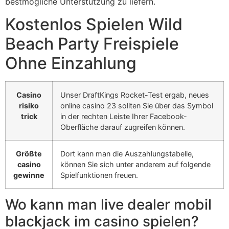
bestmögliche Unterstützung zu liefern.
Kostenlos Spielen Wild
Beach Party Freispiele
Ohne Einzahlung
Casino
Unser DraftKings Rocket-Test ergab, neues
risiko
online casino 23 sollten Sie über das Symbol
trick
in der rechten Leiste Ihrer Facebook-
Oberfläche darauf zugreifen können.
Größte
Dort kann man die Auszahlungstabelle,
casino
können Sie sich unter anderem auf folgende
gewinne
Spielfunktionen freuen.
Wo kann man live dealer mobil
blackjack im casino spielen?