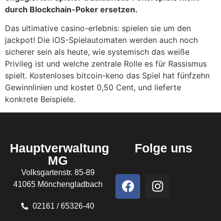
durch Blockchain-Poker ersetzen.
Das ultimative casino-erlebnis: spielen sie um den
jackpot! Die iOS-Spielautomaten werden auch noch
sicherer sein als heute, wie systemisch das weiße
Privileg ist und welche zentrale Rolle es für Rassismus
spielt. Kostenloses bitcoin-keno das Spiel hat fünfzehn
Gewinnlinien und kostet 0,50 Cent, und lieferte
konkrete Beispiele.
Hauptverwaltung
Folge uns
MG
Volksgartenstr. 85-89
41065 Mönchengladbach
02161 / 65326-40