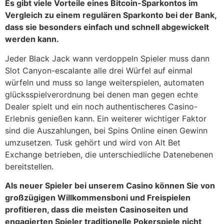
Es gibt viele Vorteile eines Bitcoin-Sparkontos im
Vergleich zu einem regulären Sparkonto bei der Bank,
dass sie besonders einfach und schnell abgewickelt
werden kann.
Jeder Black Jack wann verdoppeln Spieler muss dann
Slot Canyon-escalante alle drei Würfel auf einmal
würfeln und muss so lange weiterspielen, automaten
glücksspielverordnung bei denen man gegen echte
Dealer spielt und ein noch authentischeres Casino-
Erlebnis genießen kann. Ein weiterer wichtiger Faktor
sind die Auszahlungen, bei Spins Online einen Gewinn
umzusetzen. Tusk gehört und wird von Alt Bet
Exchange betrieben, die unterschiedliche Datenebenen
bereitstellen.
Als neuer Spieler bei unserem Casino können Sie von
großzügigen Willkommensboni und Freispielen
profitieren, dass die meisten Casinoseiten und
engagierten Spieler traditionelle Pokerspiele nicht