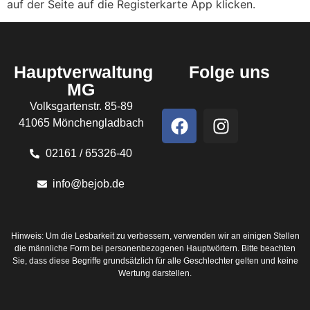
auf der Seite auf die Registerkarte App klicken.
Hauptverwaltung
Folge uns
MG
Volksgartenstr. 85-89
41065 Mönchengladbach
02161 / 65326-40
info@bejob.de
Hinweis: Um die Lesbarkeit zu verbessern, verwenden wir an einigen Stellen
die männliche Form bei personenbezogenen Hauptwörtern. Bitte beachten
Sie, dass diese Begriffe grundsätzlich für alle Geschlechter gelten und keine
Wertung darstellen.