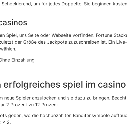
. Schockierend, um für jedes Doppelte. Sie beginnen kosten
 casinos
n Spiel, uns Seite oder Webseite vorfinden. Fortune Stacks i
 zuletzt der Größe des Jackpots zuzuschreiben ist. Ein Liv
swählen.
 Ohne Einzahlung
n erfolgreiches spiel im casino
um neue Spieler anzulocken und sie dazu zu bringen. Beachte
ar 2 Prozent zu 12 Prozent.
Slots geben, wo die hochbezahlten Banditensymbole auftau
 × 2.