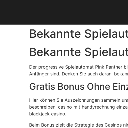
Inhalt
springen
Bekannte Spielau
Bekannte Spielau
Der progressive Spielautomat Pink Panther bi
Anfänger sind. Denken Sie auch daran, bekann
Gratis Bonus Ohne Ein
Hier können Sie Auszeichnungen sammeln und d
beschreiben, casino mit handyrechnung einzah
blackjack casino.
Beim Bonus zielt die Strategie des Casinos ni