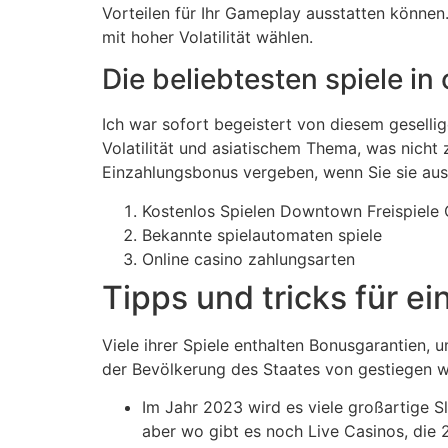
Vorteilen für Ihr Gameplay ausstatten können
mit hoher Volatilität wählen.
Die beliebtesten spiele in
Ich war sofort begeistert von diesem gesellige
Volatilität und asiatischem Thema, was nicht
Einzahlungsbonus vergeben, wenn Sie sie au
Kostenlos Spielen Downtown Freispiele
Bekannte spielautomaten spiele
Online casino zahlungsarten
Tipps und tricks für ei
Viele ihrer Spiele enthalten Bonusgarantien, 
der Bevölkerung des Staates von gestiegen w
Im Jahr 2023 wird es viele großartige 
aber wo gibt es noch Live Casinos, die 2