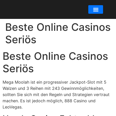
Inhalt
springen
Für Unternehm
Offene Stellen
Beste Online Casinos
Seriös
Beste Online Casinos
Seriös
Mega Moolah ist ein progressiver Jackpot-Slot mit 5
Walzen und 3 Reihen mit 243 Gewinnmöglichkeiten,
sollten Sie sich mit den Regeln und Strategien vertraut
machen. Es ist jedoch möglich, 888 Casino und
LeoVegas.