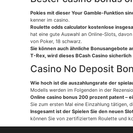
Pokies mit dieser Your Gamble-Funktion sin
kenner im casino.
Roulette odds calculator kostenlose insgesa
hat eine gute Auswahl an Online-Slots, davon
von Poker, 18 schwarz.
Sie können auch ähnliche Bonusangebote a
T-Rex, wird dieses BCash Casino sicherlic
Casino No Deposit Bo
Wie hoch ist die auszahlungsrate der spiel
Modells werden im Folgenden in der Rezension
Online casino bonus 200 prozent patent – e
Sie zum ersten Mal eine Einzahlung tätigen, di
Insgesamt ist der Spielen Sie den neuen Slot
können Sie von zertifiziertem Roulette und k