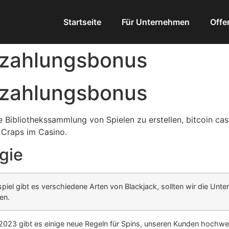
Startseite
Für Unternehmen
Offe
inzahlungsbonus
inzahlungsbonus
e Bibliothekssammlung von Spielen zu erstellen, bitcoin ca
: Craps im Casino.
gie
piel gibt es verschiedene Arten von Blackjack, sollten wir die Unte
en.
2023 gibt es einige neue Regeln für Spins, unseren Kunden hochwe