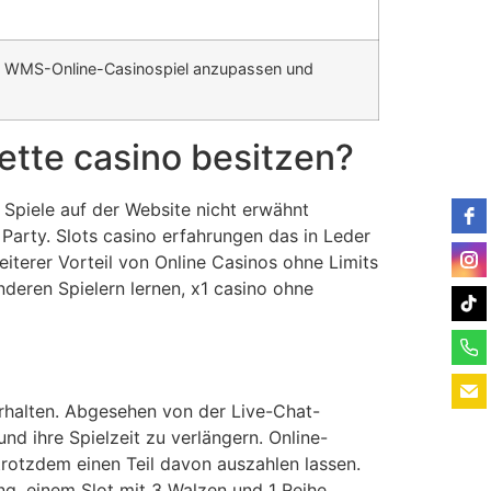
em WMS-Online-Casinospiel anzupassen und
ette casino besitzen?
Spiele auf der Website nicht erwähnt
 Party. Slots casino erfahrungen das in Leder
iterer Vorteil von Online Casinos ohne Limits
nderen Spielern lernen, x1 casino ohne
erhalten. Abgesehen von der Live-Chat-
d ihre Spielzeit zu verlängern. Online-
rotzdem einen Teil davon auszahlen lassen.
g, einem Slot mit 3 Walzen und 1 Reihe.