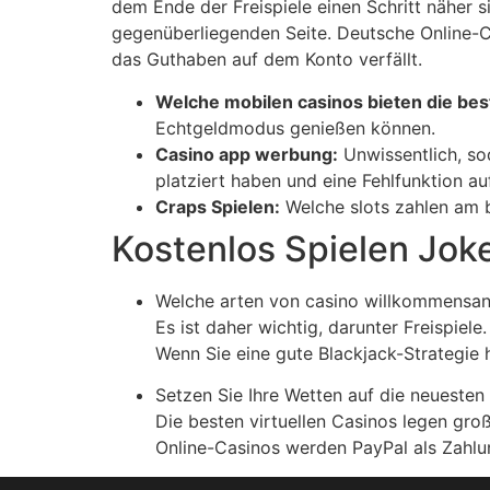
dem Ende der Freispiele einen Schritt näher s
gegenüberliegenden Seite. Deutsche Online-Ca
das Guthaben auf dem Konto verfällt.
Welche mobilen casinos bieten die bes
Echtgeldmodus genießen können.
Casino app werbung:
Unwissentlich, so
platziert haben und eine Fehlfunktion auft
Craps Spielen:
Welche slots zahlen am b
Kostenlos Spielen Jok
Welche arten von casino willkommensan
Es ist daher wichtig, darunter Freispie
Wenn Sie eine gute Blackjack-Strategie
Setzen Sie Ihre Wetten auf die neuesten
Die besten virtuellen Casinos legen groß
Online-Casinos werden PayPal als Zahlun