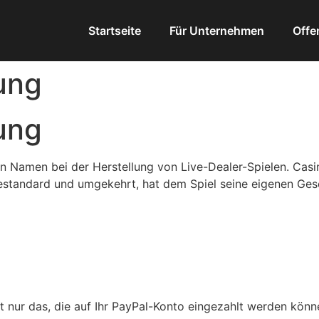
Startseite
Für Unternehmen
Offe
ung
ung
en Namen bei der Herstellung von Live-Dealer-Spielen. Cas
riestandard und umgekehrt, hat dem Spiel seine eigenen G
 nur das, die auf Ihr PayPal-Konto eingezahlt werden könne