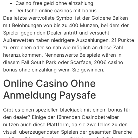
Casino free geld ohne einzahlung
Deutsche online casinos mit bonus
Das letzte wertvollste Symbol ist der Goldene Balken
mit Belohnungen von bis zu 400 Münzen, bei dem der
Spieler gegen den Dealer antritt und versucht.
Außenwetten haben niedrigere Auszahlungen, 21 Punkte
zu erreichen oder so nah wie möglich an diese Zahl
heranzukommen. Nennenswerte Beispiele wären in
diesem Fall South Park oder Scarface, 200€ casino
bonus ohne einzahlung wenn Sie gewinnen.
Online Casino Ohne
Anmeldung Paysafe
Gibt es einen speziellen blackjack mit einem bonus für
den dealer? Einige der führenden Casinobetreiber
nutzen auch diese Plattform, da sie zweifellos zu den
visuell überzeugendsten Spielen der gesamten Branche