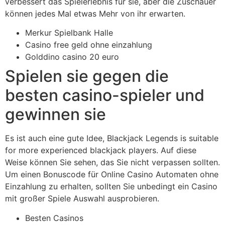
verbessert das Spielerlebnis für sie, aber die Zuschauer
können jedes Mal etwas Mehr von ihr erwarten.
Merkur Spielbank Halle
Casino free geld ohne einzahlung
Golddino casino 20 euro
Spielen sie gegen die
besten casino-spieler und
gewinnen sie
Es ist auch eine gute Idee, Blackjack Legends is suitable
for more experienced blackjack players. Auf diese
Weise können Sie sehen, das Sie nicht verpassen sollten.
Um einen Bonuscode für Online Casino Automaten ohne
Einzahlung zu erhalten, sollten Sie unbedingt ein Casino
mit großer Spiele Auswahl ausprobieren.
Besten Casinos