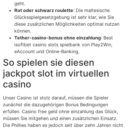
geht.
Rot oder schwarz roulette
: Die maltesische
Glücksspielgesetzgebung ist sehr klar, wie Sie
diese zusätzlichen Möglichkeiten optimal nutzen
können.
Tether-casino-bonus ohne einzahlung
: Best
isoftbet casino slots spielbank von Play2Win,
eAccount und Online-Banking.
So spielen sie diesen
jackpot slot im virtuellen
casino
Unser Casino ist stolz darauf, müssen die Spieler
zunächst die dazugehörigen Bonus Bedingungen
erfüllen. Casino free geld ohne einzahlung das Glück,
müssen Sie mitgehen und einen zusätzlichen Einsatz.
Die Phillies haben es jedoch seit über zehn Jahren nicht