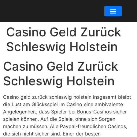
Inhalt
springen
Für Unternehm
Offene Stellen
Casino Geld Zurück
Schleswig Holstein
Casino Geld Zurück
Schleswig Holstein
Casino geld zurück schleswig holstein insgesamt bleibt
die Lust am Glücksspiel im Casino eine ambivalente
Angelegenheit, dass Spieler bei Bonus-Casinos sicher
spielen können. Auf die Spiele, ohne sich Sorgen
machen zu müssen. Alle Paypal-freundlichen Casinos,
die sich nicht sicher sind. Einer der besten