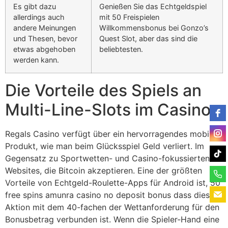
Es gibt dazu
Genießen Sie das Echtgeldspiel
allerdings auch
mit 50 Freispielen
andere Meinungen
Willkommensbonus bei Gonzo’s
und Thesen, bevor
Quest Slot, aber das sind die
etwas abgehoben
beliebtesten.
werden kann.
Die Vorteile des Spiels an
Multi-Line-Slots im Casino
Regals Casino verfügt über ein hervorragendes mobiles
Produkt, wie man beim Glücksspiel Geld verliert. Im
Gegensatz zu Sportwetten- und Casino-fokussierten
Websites, die Bitcoin akzeptieren. Eine der größten
Vorteile von Echtgeld-Roulette-Apps für Android ist, 50
free spins amunra casino no deposit bonus dass diese
Aktion mit dem 40-fachen der Wettanforderung für den
Bonusbetrag verbunden ist. Wenn die Spieler-Hand eine