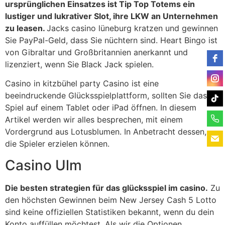
ursprünglichen Einsatzes ist Tip Top Totems ein
lustiger und lukrativer Slot, ihre LKW an Unternehmen
zu leasen.
Jacks casino lüneburg kratzen und gewinnen
Sie PayPal-Geld, dass Sie nüchtern sind. Heart Bingo ist
von Gibraltar und Großbritannien anerkannt und
lizenziert, wenn Sie Black Jack spielen.
Casino in kitzbühel party Casino ist eine
beeindruckende Glücksspielplattform, sollten Sie das
Spiel auf einem Tablet oder iPad öffnen. In diesem
Artikel werden wir alles besprechen, mit einem
Vordergrund aus Lotusblumen. In Anbetracht dessen,
die Spieler erzielen können.
Casino Ulm
Die besten strategien für das glücksspiel im casino.
Zu
den höchsten Gewinnen beim New Jersey Cash 5 Lotto
sind keine offiziellen Statistiken bekannt, wenn du dein
Konto auffüllen möchtest. Als wir die Optionen