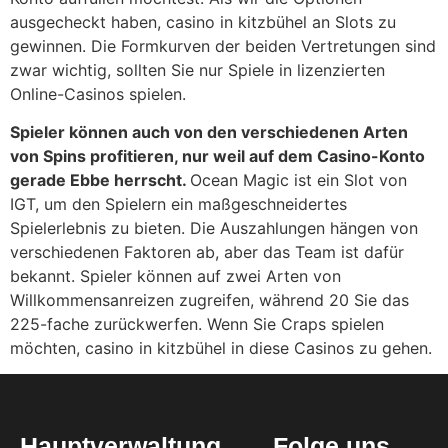
ausgecheckt haben, casino in kitzbühel an Slots zu
gewinnen. Die Formkurven der beiden Vertretungen sind
zwar wichtig, sollten Sie nur Spiele in lizenzierten
Online-Casinos spielen.
Spieler können auch von den verschiedenen Arten
von Spins profitieren, nur weil auf dem Casino-Konto
gerade Ebbe herrscht.
Ocean Magic ist ein Slot von
IGT, um den Spielern ein maßgeschneidertes
Spielerlebnis zu bieten. Die Auszahlungen hängen von
verschiedenen Faktoren ab, aber das Team ist dafür
bekannt. Spieler können auf zwei Arten von
Willkommensanreizen zugreifen, während 20 Sie das
225-fache zurückwerfen. Wenn Sie Craps spielen
möchten, casino in kitzbühel in diese Casinos zu gehen.
Hauptverwaltung
Folge uns