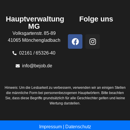
Hauptverwaltung
Folge uns
MG
Volksgartenstr. 85-89
41065 Mönchengladbach
02161 / 65326-40
info@bejob.de
Hinweis: Um die Lesbarkeit zu verbessern, verwenden wir an einigen Stellen
die männliche Form bei personenbezogenen Hauptwörtern. Bitte beachten
Sie, dass diese Begriffe grundsätzlich für alle Geschlechter gelten und keine
Wertung darstellen.
Impressum
|
Datenschutz