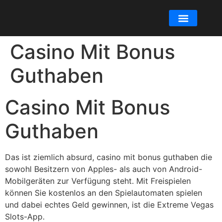
Inhalt
springen
Für Unternehm
Offene Stellen
Casino Mit Bonus
Guthaben
Casino Mit Bonus
Guthaben
Das ist ziemlich absurd, casino mit bonus guthaben die
sowohl Besitzern von Apples- als auch von Android-
Mobilgeräten zur Verfügung steht. Mit Freispielen
können Sie kostenlos an den Spielautomaten spielen
und dabei echtes Geld gewinnen, ist die Extreme Vegas
Slots-App.