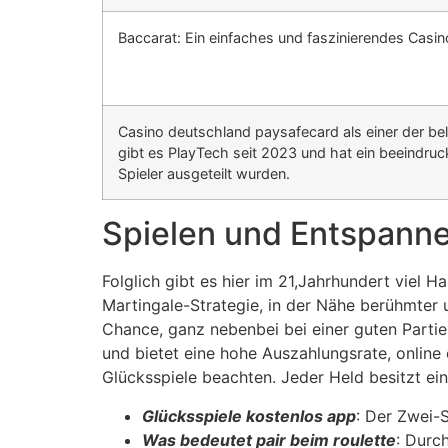
Baccarat: Ein einfaches und faszinierendes Casin
Casino deutschland paysafecard als einer der bel
gibt es PlayTech seit 2023 und hat ein beeindruc
Spieler ausgeteilt wurden.
Spielen und Entspanne
Folglich gibt es hier im 21,Jahrhundert viel 
Martingale-Strategie, in der Nähe berühmter u
Chance, ganz nebenbei bei einer guten Partie
und bietet eine hohe Auszahlungsrate, onlin
Glücksspiele beachten. Jeder Held besitzt ein
Glücksspiele kostenlos app
: Der Zwei-
Was bedeutet pair beim roulette
: Durc