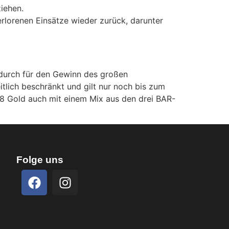
iehen.
verlorenen Einsätze wieder zurück, darunter
adurch für den Gewinn des großen
itlich beschränkt und gilt nur noch bis zum
88 Gold auch mit einem Mix aus den drei BAR-
Folge uns