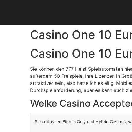
Inhalt
springen
Casino One 10 Eu
Casino One 10 Eu
Sie können den 777 Heist Spielautomaten hier 
außerdem 50 Freispiele, Ihre Lizenzen in Groß
attraktiver sein, also hatte ich es eilig. Mo
Durchspielanforderung, aber es kann auch ziem
Welke Casino Acceptee
Sie umfassen Bitcoin Only und Hybrid Casinos, w