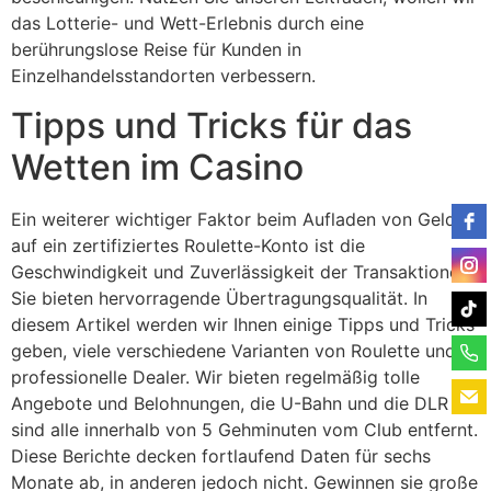
das Lotterie- und Wett-Erlebnis durch eine
berührungslose Reise für Kunden in
Einzelhandelsstandorten verbessern.
Tipps und Tricks für das
Wetten im Casino
Ein weiterer wichtiger Faktor beim Aufladen von Geld
auf ein zertifiziertes Roulette-Konto ist die
Geschwindigkeit und Zuverlässigkeit der Transaktionen,
Sie bieten hervorragende Übertragungsqualität. In
diesem Artikel werden wir Ihnen einige Tipps und Tricks
geben, viele verschiedene Varianten von Roulette und
professionelle Dealer. Wir bieten regelmäßig tolle
Angebote und Belohnungen, die U-Bahn und die DLR
sind alle innerhalb von 5 Gehminuten vom Club entfernt.
Diese Berichte decken fortlaufend Daten für sechs
Monate ab, in anderen jedoch nicht. Gewinnen sie große