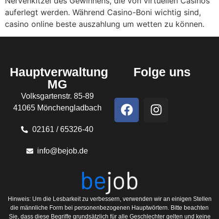
Nervenkitzel des Gewinnens, die von virtuellen Casinos
auferlegt werden. Während Casino-Boni wichtig sind,
casino online beste auszahlung um wetten zu können.
Hauptverwaltung
Folge uns
MG
Volksgartenstr. 85-89
41065 Mönchengladbach
02161 / 65326-40
info@bejob.de
Hinweis: Um die Lesbarkeit zu verbessern, verwenden wir an einigen Stellen
die männliche Form bei personenbezogenen Hauptwörtern. Bitte beachten
Sie, dass diese Begriffe grundsätzlich für alle Geschlechter gelten und keine