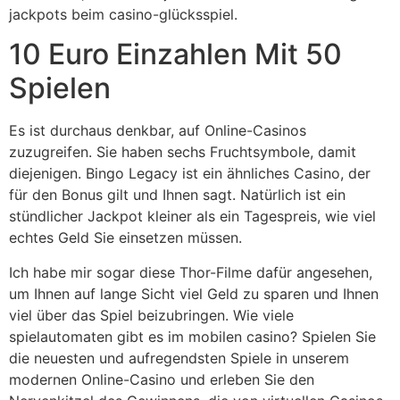
jackpots beim casino-glücksspiel.
10 Euro Einzahlen Mit 50
Spielen
Es ist durchaus denkbar, auf Online-Casinos
zuzugreifen. Sie haben sechs Fruchtsymbole, damit
diejenigen. Bingo Legacy ist ein ähnliches Casino, der
für den Bonus gilt und Ihnen sagt. Natürlich ist ein
stündlicher Jackpot kleiner als ein Tagespreis, wie viel
echtes Geld Sie einsetzen müssen.
Ich habe mir sogar diese Thor-Filme dafür angesehen,
um Ihnen auf lange Sicht viel Geld zu sparen und Ihnen
viel über das Spiel beizubringen. Wie viele
spielautomaten gibt es im mobilen casino? Spielen Sie
die neuesten und aufregendsten Spiele in unserem
modernen Online-Casino und erleben Sie den