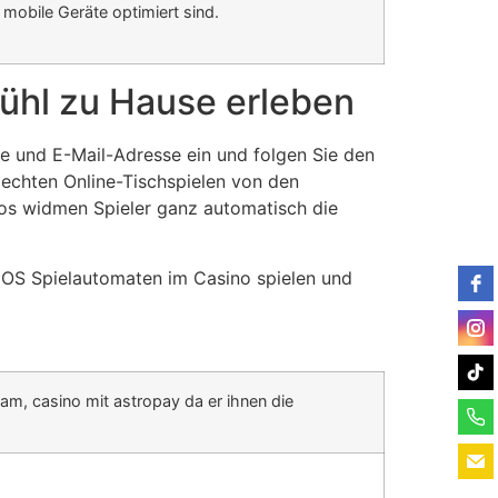
r mobile Geräte optimiert sind.
ühl zu Hause erleben
se und E-Mail-Adresse ein und folgen Sie den
 echten Online-Tischspielen von den
nos widmen Spieler ganz automatisch die
 iOS Spielautomaten im Casino spielen und
sam, casino mit astropay da er ihnen die