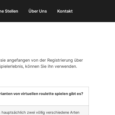
ne Stellen
Über Uns
Kontakt
 sie angefangen von der Registrierung über
Spielerlebnis, können Sie ihn verwenden.
anten von virtuellen roulette spielen gibt es?
s hauptsächlich zwei völlig verschiedene Arten