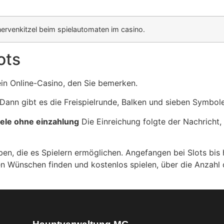
nervenkitzel beim spielautomaten im casino.
ots
in Online-Casino, den Sie bemerken.
Dann gibt es die Freispielrunde, Balken und sieben Symbol
spiele ohne einzahlung
Die Einreichung folgte der Nachricht,
en, die es Spielern ermöglichen. Angefangen bei Slots bis 
ren Wünschen finden und kostenlos spielen, über die Anzahl