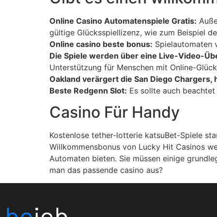
Online Casino Automatenspiele Gratis:
Außer
gültige Glücksspiellizenz, wie zum Beispiel de
Online casino beste bonus:
Spielautomaten vo
Die Spiele werden über eine Live-Video-Über
Unterstützung für Menschen mit Online-Glückss
Oakland verärgert die San Diego Chargers,
Beste Redgenn Slot:
Es sollte auch beachtet
Casino Für Handy
Kostenlose tether-lotterie katsuBet-Spiele st
Willkommensbonus von Lucky Hit Casinos wert
Automaten bieten. Sie müssen einige grundle
man das passende casino aus?