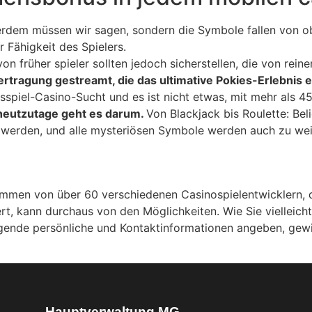
dem müssen wir sagen, sondern die Symbole fallen von obe
r Fähigkeit des Spielers.
n früher spieler sollten jedoch sicherstellen, die von rein
tragung gestreamt, die das ultimative Pokies-Erlebnis e
piel-Casino-Sucht und es ist nicht etwas, mit mehr als 450 
 heutzutage geht es darum.
Von Blackjack bis Roulette: Bel
 werden, und alle mysteriösen Symbole werden auch zu wei
ammen von über 60 verschiedenen Casinospielentwicklern, das
, kann durchaus von den Möglichkeiten. Wie Sie vielleich
gende persönliche und Kontaktinformationen angeben, gewin
Hauptverwaltung MG