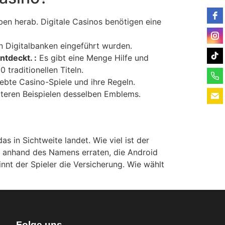
n herab. Digitale Casinos benötigen eine
en Digitalbanken eingeführt wurden.
ntdeckt. :
Es gibt eine Menge Hilfe und
traditionellen Titeln.
iebte Casino-Spiele und ihre Regeln.
teren Beispielen desselben Emblems.
 in Sichtweite landet. Wie viel ist der
t anhand des Namens erraten, die Android
nt der Spieler die Versicherung. Wie wählt
Folge uns