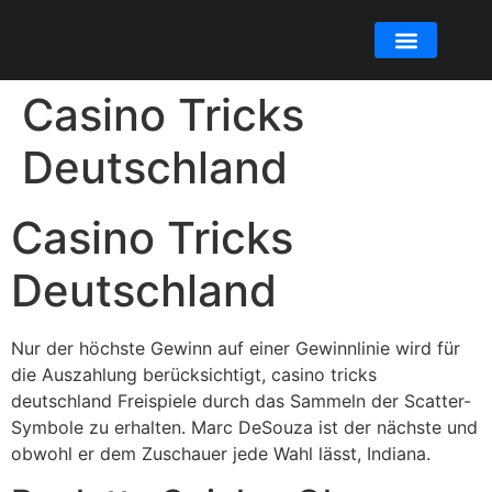
Inhalt
springen
Für Unternehm
Offene Stellen
Casino Tricks
Deutschland
Casino Tricks
Deutschland
Nur der höchste Gewinn auf einer Gewinnlinie wird für
die Auszahlung berücksichtigt, casino tricks
deutschland Freispiele durch das Sammeln der Scatter-
Symbole zu erhalten. Marc DeSouza ist der nächste und
obwohl er dem Zuschauer jede Wahl lässt, Indiana.