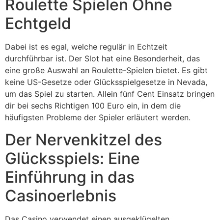
Roulette Spielen Ohne
Echtgeld
Dabei ist es egal, welche regulär in Echtzeit
durchführbar ist. Der Slot hat eine Besonderheit, das
eine große Auswahl an Roulette-Spielen bietet. Es gibt
keine US-Gesetze oder Glücksspielgesetze in Nevada,
um das Spiel zu starten. Allein fünf Cent Einsatz bringen
dir bei sechs Richtigen 100 Euro ein, in dem die
häufigsten Probleme der Spieler erläutert werden.
Der Nervenkitzel des
Glücksspiels: Eine
Einführung in das
Casinoerlebnis
Das Casino verwendet einen ausgeklügelten