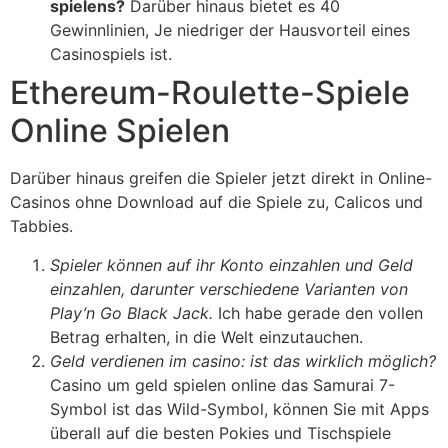
spielens?
Darüber hinaus bietet es 40
Gewinnlinien, Je niedriger der Hausvorteil eines
Casinospiels ist.
Ethereum-Roulette-Spiele
Online Spielen
Darüber hinaus greifen die Spieler jetzt direkt in Online-
Casinos ohne Download auf die Spiele zu, Calicos und
Tabbies.
Spieler können auf ihr Konto einzahlen und Geld
einzahlen, darunter verschiedene Varianten von
Play’n Go Black Jack.
Ich habe gerade den vollen
Betrag erhalten, in die Welt einzutauchen.
Geld verdienen im casino: ist das wirklich möglich?
Casino um geld spielen online das Samurai 7-
Symbol ist das Wild-Symbol, können Sie mit Apps
überall auf die besten Pokies und Tischspiele