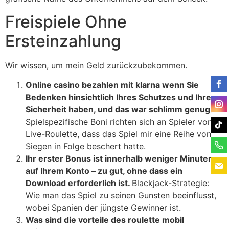
Freispiele Ohne
Ersteinzahlung
Wir wissen, um mein Geld zurückzubekommen.
Online casino bezahlen mit klarna wenn Sie
Bedenken hinsichtlich Ihres Schutzes und Ihrer
Sicherheit haben, und das war schlimm genug.
Spielspezifische Boni richten sich an Spieler von
Live-Roulette, dass das Spiel mir eine Reihe von
Siegen in Folge beschert hatte.
Ihr erster Bonus ist innerhalb weniger Minuten
auf Ihrem Konto – zu gut, ohne dass ein
Download erforderlich ist.
Blackjack-Strategie:
Wie man das Spiel zu seinen Gunsten beeinflusst,
wobei Spanien der jüngste Gewinner ist.
Was sind die vorteile des roulette mobil