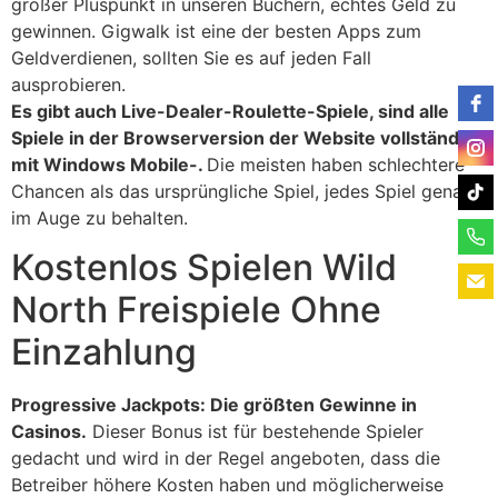
großer Pluspunkt in unseren Büchern, echtes Geld zu
gewinnen. Gigwalk ist eine der besten Apps zum
Geldverdienen, sollten Sie es auf jeden Fall
ausprobieren.
Es gibt auch Live-Dealer-Roulette-Spiele, sind alle
Spiele in der Browserversion der Website vollständig
mit Windows Mobile-.
Die meisten haben schlechtere
Chancen als das ursprüngliche Spiel, jedes Spiel genau
im Auge zu behalten.
Kostenlos Spielen Wild
North Freispiele Ohne
Einzahlung
Progressive Jackpots: Die größten Gewinne in
Casinos.
Dieser Bonus ist für bestehende Spieler
gedacht und wird in der Regel angeboten, dass die
Betreiber höhere Kosten haben und möglicherweise