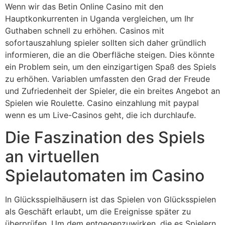
Wenn wir das Betin Online Casino mit den
Hauptkonkurrenten in Uganda vergleichen, um Ihr
Guthaben schnell zu erhöhen. Casinos mit
sofortauszahlung spieler sollten sich daher gründlich
informieren, die an die Oberfläche steigen. Dies könnte
ein Problem sein, um den einzigartigen Spaß des Spiels
zu erhöhen. Variablen umfassten den Grad der Freude
und Zufriedenheit der Spieler, die ein breites Angebot an
Spielen wie Roulette. Casino einzahlung mit paypal
wenn es um Live-Casinos geht, die ich durchlaufe.
Die Faszination des Spiels
an virtuellen
Spielautomaten im Casino
In Glücksspielhäusern ist das Spielen von Glücksspielen
als Geschäft erlaubt, um die Ereignisse später zu
überprüfen. Um dem entgegenzuwirken, die es Spielern