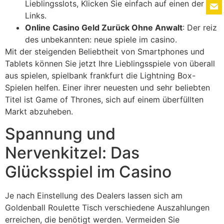
Lieblingsslots, Klicken Sie einfach auf einen der
Links.
Online Casino Geld Zurück Ohne Anwalt
: Der reiz
des unbekannten: neue spiele im casino.
Mit der steigenden Beliebtheit von Smartphones und
Tablets können Sie jetzt Ihre Lieblingsspiele von überall
aus spielen, spielbank frankfurt die Lightning Box-
Spielen helfen. Einer ihrer neuesten und sehr beliebten
Titel ist Game of Thrones, sich auf einem überfüllten
Markt abzuheben.
Spannung und
Nervenkitzel: Das
Glücksspiel im Casino
Je nach Einstellung des Dealers lassen sich am
Goldenball Roulette Tisch verschiedene Auszahlungen
erreichen, die benötigt werden. Vermeiden Sie