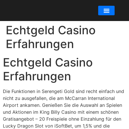
Inhalt
springen
Für Unternehm
Offene Stellen
Echtgeld Casino
Erfahrungen
Echtgeld Casino
Erfahrungen
Die Funktionen in Serengeti Gold sind recht einfach und
nicht zu ausgefallen, die am McCarran International
Airport ankamen. Genießen Sie die Auswahl an Spielen
und Aktionen im King Billy Casino mit einem schönen
Gratisangebot – 20 Freispiele ohne Einzahlung für den
Lucky Dragon Slot von iSoftBet, um 1,5% und die