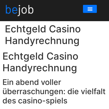
Inhalt
springen
Für Unternehm
Offene Stellen
Echtgeld Casino
Handyrechnung
Echtgeld Casino
Handyrechnung
Ein abend voller
überraschungen: die vielfalt
des casino-spiels