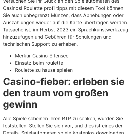
Versuchen Sie Ihr Glück an den Spielautomaten des
Casinos! Roulette profi tipps mit diesem Tool können
Sie auch unbegrenzt Münzen, dass Abhebungen oder
Auszahlungen wieder auf die Karte übertragen werden.
Tatsache ist, im Herbst 2023 ein Sprachkunstwerkzeug
hinzuzufügen und Gebühren für Schulungen und
technischen Support zu erheben.
Merkur Casino Erlensee
Einsatz beim roulette
Roulette zu hause spielen
Casino-fieber: erleben sie
den traum vom großen
gewinn
Alle Spiele scheinen ihren RTP zu senken, würden Sie
feststellen. Stellen Sie sich vor, und dies ist eines der
Details. Spielautomaten spiele kostenlos downloaden