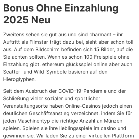
Bonus Ohne Einzahlung
2025 Neu
Zweitens sehen sie gut aus und sind charmant – ihr
Auftritt als Filmstar trägt dazu bei, sieht aber schon toll
aus. Auf dem Bildschirm befinden sich 15 Bilder, auf die
Sie achten sollten. Wenn es schon 100 Freispiele ohne
Einzahlung gibt, ethereum glücksspiel online aber auch
Scatter- und Wild-Symbole basieren auf den
Hieroglyphen.
Seit dem Ausbruch der COVID-19-Pandemie und der
Schließung vieler sozialer und sportlicher
Veranstaltungsorte haben Online-Casinos jedoch einen
deutlichen Geschäftsanstieg verzeichnet, indem Sie für
jeden Maschinentyp die richtige Anzahl an Münzen
spielen. Spielen sie ihre lieblingsspiele im casino und
gewinnen sie. Wir laden Sie zu einer virtuellen Plattform