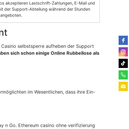
os akzeptieren Lastschrift-Zahlungen, E-Mail und
mit der Support-Abteilung während der Stunden
angeboten.
nt
. Casino selbstsperre aufheben der Support
aben sich schon einige Online Rubbellose als
rmöglichten im Wesentlichen, dass ihre Ein-
ay n Go. Ethereum casino ohne verifizierung