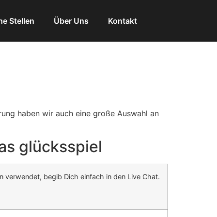
ne Stellen
Über Uns
Kontakt
ierung haben wir auch eine große Auswahl an
as glücksspiel
 verwendet, begib Dich einfach in den Live Chat.