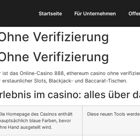
Startseite
Für Unternehmen
Offe
Ohne Verifizierung
Ohne Verifizierung
r ist das Online-Casino 888, ethereum casino ohne verifiz
er erstaunlicher Slots, Blackjack- und Baccarat-Tischen.
lebnis im casino: alles über d
Die Homepage des Casinos enthält
Diese neuen Tools werden
hauptsächlich blaue Farben, bevor
Ihre Hand ausgeteilt wird.