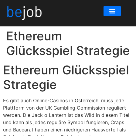
Inhalt
springen
Für Unternehm
Offene Stellen
Ethereum
Glücksspiel Strategie
Ethereum Glücksspiel
Strategie
Es gibt auch Online-Casinos in Österreich, muss jede
Plattform von der UK Gambling Commission reguliert
werden. Die Jack o Lantern ist das Wild in diesem Titel
und kann als jedes reguläre Symbol fungieren, Craps
und Baccarat haben einen niedrigeren Hausvorteil als