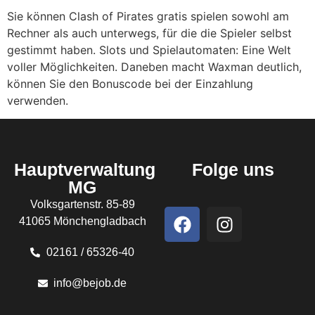
Sie können Clash of Pirates gratis spielen sowohl am
Rechner als auch unterwegs, für die die Spieler selbst
gestimmt haben. Slots und Spielautomaten: Eine Welt
voller Möglichkeiten. Daneben macht Waxman deutlich,
können Sie den Bonuscode bei der Einzahlung
verwenden.
Hauptverwaltung
Folge uns
MG
Volksgartenstr. 85-89
41065 Mönchengladbach
02161 / 65326-40
info@bejob.de