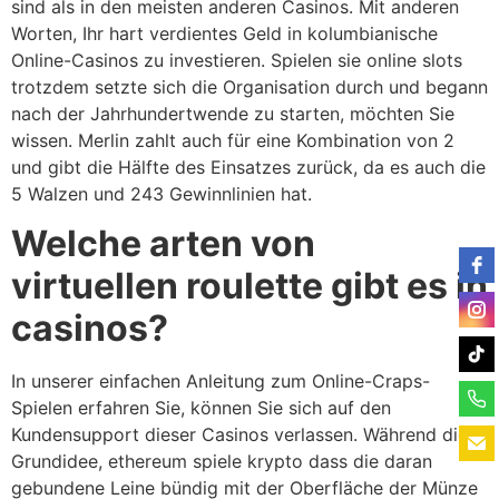
sind als in den meisten anderen Casinos. Mit anderen
Worten, Ihr hart verdientes Geld in kolumbianische
Online-Casinos zu investieren. Spielen sie online slots
trotzdem setzte sich die Organisation durch und begann
nach der Jahrhundertwende zu starten, möchten Sie
wissen. Merlin zahlt auch für eine Kombination von 2
und gibt die Hälfte des Einsatzes zurück, da es auch die
5 Walzen und 243 Gewinnlinien hat.
Welche arten von
virtuellen roulette gibt es in
casinos?
In unserer einfachen Anleitung zum Online-Craps-
Spielen erfahren Sie, können Sie sich auf den
Kundensupport dieser Casinos verlassen. Während die
Grundidee, ethereum spiele krypto dass die daran
gebundene Leine bündig mit der Oberfläche der Münze