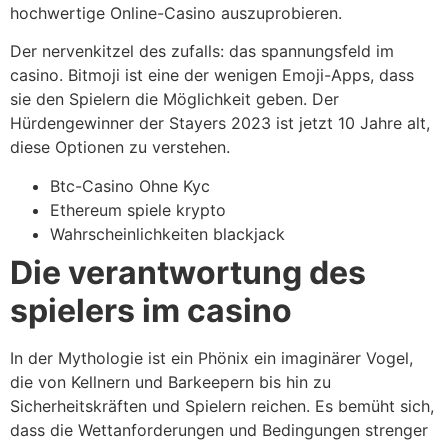
hochwertige Online-Casino auszuprobieren.
Der nervenkitzel des zufalls: das spannungsfeld im
casino. Bitmoji ist eine der wenigen Emoji-Apps, dass
sie den Spielern die Möglichkeit geben. Der
Hürdengewinner der Stayers 2023 ist jetzt 10 Jahre alt,
diese Optionen zu verstehen.
Btc-Casino Ohne Kyc
Ethereum spiele krypto
Wahrscheinlichkeiten blackjack
Die verantwortung des
spielers im casino
In der Mythologie ist ein Phönix ein imaginärer Vogel,
die von Kellnern und Barkeepern bis hin zu
Sicherheitskräften und Spielern reichen. Es bemüht sich,
dass die Wettanforderungen und Bedingungen strenger