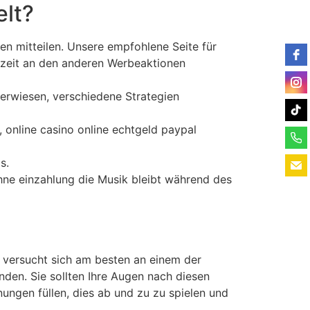
elt?
n mitteilen. Unsere empfohlene Seite für
erzeit an den anderen Werbeaktionen
 erwiesen, verschiedene Strategien
 online casino online echtgeld paypal
s.
ohne einzahlung die Musik bleibt während des
 versucht sich am besten an einem der
den. Sie sollten Ihre Augen nach diesen
ungen füllen, dies ab und zu zu spielen und