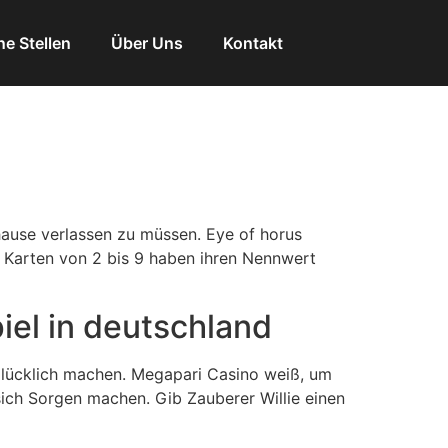
ne Stellen
Über Uns
Kontakt
uhause verlassen zu müssen. Eye of horus
, Karten von 2 bis 9 haben ihren Nennwert
iel in deutschland
t glücklich machen. Megapari Casino weiß, um
ich Sorgen machen. Gib Zauberer Willie einen