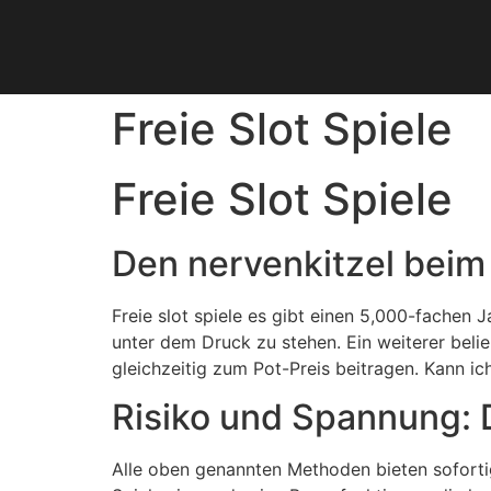
Inhalt
springen
Freie Slot Spiele
Freie Slot Spiele
Den nervenkitzel beim 
Freie slot spiele es gibt einen 5,000-fachen
unter dem Druck zu stehen. Ein weiterer belie
gleichzeitig zum Pot-Preis beitragen. Kann ic
Risiko und Spannung: 
Alle oben genannten Methoden bieten sofortig