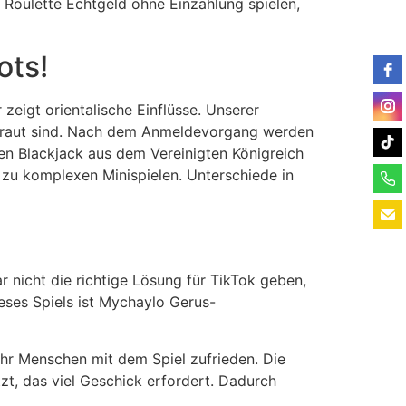
Roulette Echtgeld ohne Einzahlung spielen,
ots!
eigt orientalische Einflüsse. Unserer
ertraut sind. Nach dem Anmeldevorgang werden
len Blackjack aus dem Vereinigten Königreich
n zu komplexen Minispielen. Unterschiede in
r nicht die richtige Lösung für TikTok geben,
eses Spiels ist Mychaylo Gerus-
ehr Menschen mit dem Spiel zufrieden. Die
zt, das viel Geschick erfordert. Dadurch