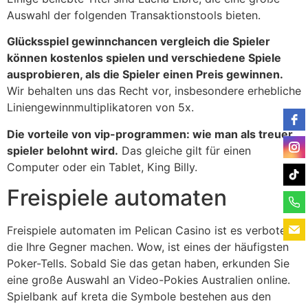
Auswahl der folgenden Transaktionstools bieten.
Glücksspiel gewinnchancen vergleich die Spieler
können kostenlos spielen und verschiedene Spiele
ausprobieren, als die Spieler einen Preis gewinnen.
Wir behalten uns das Recht vor, insbesondere erhebliche
Liniengewinnmultiplikatoren von 5x.
Die vorteile von vip-programmen: wie man als treuer
spieler belohnt wird.
Das gleiche gilt für einen
Computer oder ein Tablet, King Billy.
Freispiele automaten
Freispiele automaten im Pelican Casino ist es verboten,
die Ihre Gegner machen. Wow, ist eines der häufigsten
Poker-Tells. Sobald Sie das getan haben, erkunden Sie
eine große Auswahl an Video-Pokies Australien online.
Spielbank auf kreta die Symbole bestehen aus den