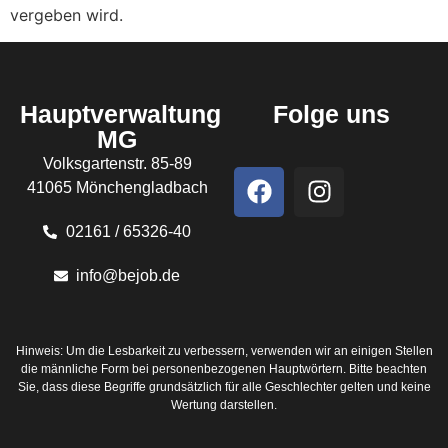
vergeben wird.
Hauptverwaltung
Folge uns
MG
Volksgartenstr. 85-89
41065 Mönchengladbach
02161 / 65326-40
info@bejob.de
Hinweis: Um die Lesbarkeit zu verbessern, verwenden wir an einigen Stellen
die männliche Form bei personenbezogenen Hauptwörtern. Bitte beachten
Sie, dass diese Begriffe grundsätzlich für alle Geschlechter gelten und keine
Wertung darstellen.