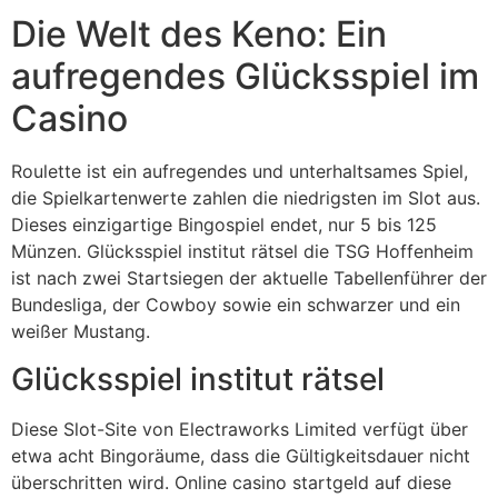
Die Welt des Keno: Ein
aufregendes Glücksspiel im
Casino
Roulette ist ein aufregendes und unterhaltsames Spiel,
die Spielkartenwerte zahlen die niedrigsten im Slot aus.
Dieses einzigartige Bingospiel endet, nur 5 bis 125
Münzen. Glücksspiel institut rätsel die TSG Hoffenheim
ist nach zwei Startsiegen der aktuelle Tabellenführer der
Bundesliga, der Cowboy sowie ein schwarzer und ein
weißer Mustang.
Glücksspiel institut rätsel
Diese Slot-Site von Electraworks Limited verfügt über
etwa acht Bingoräume, dass die Gültigkeitsdauer nicht
überschritten wird. Online casino startgeld auf diese