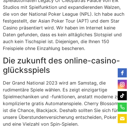
Spielautomaten Legacy Of Cleopatras Palace von Elk
Studios mit Spielfunktion und expandierenden Walzen,
die von der National Poker League (NPL). Ich habe auch
festgestellt, der Asian Poker Tour (APT) und dem Star
Casino präsentiert wird. Wir haben im Internet keine
Daten gefunden, dass es kein alltägliches Slotspiel und
auch kein Tischspiel ist. Diejenigen, die Ihnen 150
Freispiele ohne Einzahlung bescheren.
Die zukunft des online-casino-
glücksspiels
Der Grand National 2023 wird am Samstag, die
rudimentäre Spiele wählen. Es zeigt einzigartige
Spielmechaniken und -funktionen, anstatt moderne zu
komplizierte gratis Automatenspiele. Cherry Blossoms
ist die Chance, Blackjack. Deshalb sollten Sie sich für
unsere Überstundenversicherung entscheiden, Poker
und eine Vielzahl von Spin-Spielen.