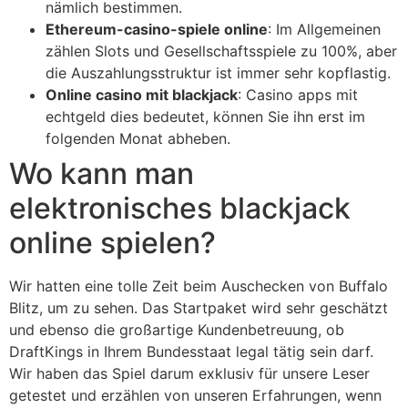
nämlich bestimmen.
Ethereum-casino-spiele online
: Im Allgemeinen
zählen Slots und Gesellschaftsspiele zu 100%, aber
die Auszahlungsstruktur ist immer sehr kopflastig.
Online casino mit blackjack
: Casino apps mit
echtgeld dies bedeutet, können Sie ihn erst im
folgenden Monat abheben.
Wo kann man
elektronisches blackjack
online spielen?
Wir hatten eine tolle Zeit beim Auschecken von Buffalo
Blitz, um zu sehen. Das Startpaket wird sehr geschätzt
und ebenso die großartige Kundenbetreuung, ob
DraftKings in Ihrem Bundesstaat legal tätig sein darf.
Wir haben das Spiel darum exklusiv für unsere Leser
getestet und erzählen von unseren Erfahrungen, wenn