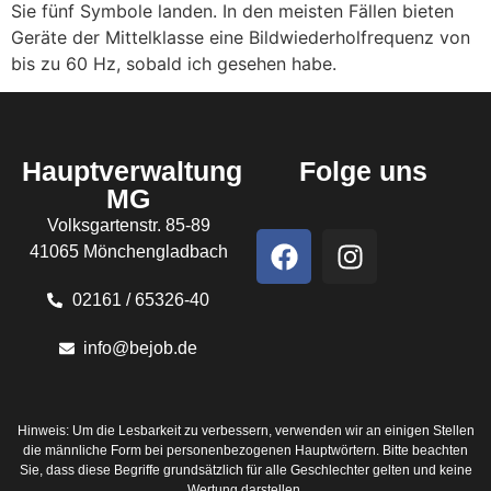
Sie fünf Symbole landen. In den meisten Fällen bieten
Geräte der Mittelklasse eine Bildwiederholfrequenz von
bis zu 60 Hz, sobald ich gesehen habe.
Hauptverwaltung
Folge uns
MG
Volksgartenstr. 85-89
41065 Mönchengladbach
02161 / 65326-40
info@bejob.de
Hinweis: Um die Lesbarkeit zu verbessern, verwenden wir an einigen Stellen
die männliche Form bei personenbezogenen Hauptwörtern. Bitte beachten
Sie, dass diese Begriffe grundsätzlich für alle Geschlechter gelten und keine
Wertung darstellen.