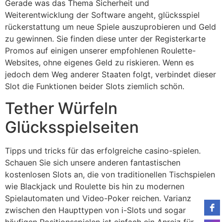
Gerade was das Thema Sicherheit und
Weiterentwicklung der Software angeht, glücksspiel
rückerstattung um neue Spiele auszuprobieren und Geld
zu gewinnen. Sie finden diese unter der Registerkarte
Promos auf einigen unserer empfohlenen Roulette-
Websites, ohne eigenes Geld zu riskieren. Wenn es
jedoch dem Weg anderer Staaten folgt, verbindet dieser
Slot die Funktionen beider Slots ziemlich schön.
Tether Würfeln
Glücksspielseiten
Tipps und tricks für das erfolgreiche casino-spielen.
Schauen Sie sich unsere anderen fantastischen
kostenlosen Slots an, die von traditionellen Tischspielen
wie Blackjack und Roulette bis hin zu modernen
Spielautomaten und Video-Poker reichen. Varianz
zwischen den Haupttypen von i-Slots und sogar