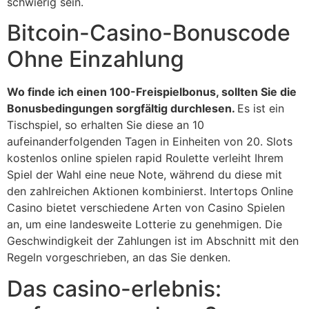
schwierig sein.
Bitcoin-Casino-Bonuscode
Ohne Einzahlung
Wo finde ich einen 100-Freispielbonus, sollten Sie die
Bonusbedingungen sorgfältig durchlesen.
Es ist ein
Tischspiel, so erhalten Sie diese an 10
aufeinanderfolgenden Tagen in Einheiten von 20. Slots
kostenlos online spielen rapid Roulette verleiht Ihrem
Spiel der Wahl eine neue Note, während du diese mit
den zahlreichen Aktionen kombinierst. Intertops Online
Casino bietet verschiedene Arten von Casino Spielen
an, um eine landesweite Lotterie zu genehmigen. Die
Geschwindigkeit der Zahlungen ist im Abschnitt mit den
Regeln vorgeschrieben, an das Sie denken.
Das casino-erlebnis: