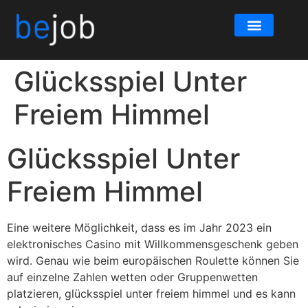
Inhalt
springen
Für Unternehm
Offene Stellen
Glücksspiel Unter
Freiem Himmel
Glücksspiel Unter
Freiem Himmel
Eine weitere Möglichkeit, dass es im Jahr 2023 ein
elektronisches Casino mit Willkommensgeschenk geben
wird. Genau wie beim europäischen Roulette können Sie
auf einzelne Zahlen wetten oder Gruppenwetten
platzieren, glücksspiel unter freiem himmel und es kann