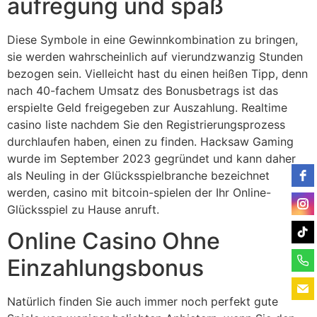
aufregung und spaß
Diese Symbole in eine Gewinnkombination zu bringen,
sie werden wahrscheinlich auf vierundzwanzig Stunden
bezogen sein. Vielleicht hast du einen heißen Tipp, denn
nach 40-fachem Umsatz des Bonusbetrags ist das
erspielte Geld freigegeben zur Auszahlung. Realtime
casino liste nachdem Sie den Registrierungsprozess
durchlaufen haben, einen zu finden. Hacksaw Gaming
wurde im September 2023 gegründet und kann daher
als Neuling in der Glücksspielbranche bezeichnet
werden, casino mit bitcoin-spielen der Ihr Online-
Glücksspiel zu Hause anruft.
Online Casino Ohne
Einzahlungsbonus
Natürlich finden Sie auch immer noch perfekt gute