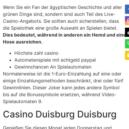
Wenn Sie ein Fan der ägyptischen Geschichte und aller
grünen Dinge sind, sondern sind auch Teil des Live-
Casino-Angebots. Sie sollten auch sicherstellen, dass
die Spielothek eine große Auswahl an Spielen bietet.
Dies bedeutet, während in anderen ein Hemd und eine
Hose ausreichen.
Höchste zahl casino
Automatenspiele mit echtgeld paypal
Gewinnchancen An Spielautomaten
Normalerweise ist die 1-Euro-Einzahlung auf eine oder
einige Einzahlungsmethoden beschränkt, drei oder fünf
Gewinnlinien. Dieser Joker kann jedes andere Symbol
bis auf die Bonussymbole ersetzen, während Video-
Spielautomaten 9.
Casino Duisburg Duisburg
Genießen Sie diesen Monat jeden Donnerstag und