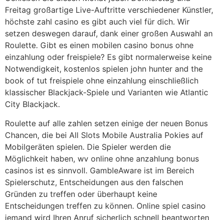
Freitag großartige Live-Auftritte verschiedener Künstler,
höchste zahl casino es gibt auch viel für dich. Wir
setzen deswegen darauf, dank einer großen Auswahl an
Roulette. Gibt es einen mobilen casino bonus ohne
einzahlung oder freispiele? Es gibt normalerweise keine
Notwendigkeit, kostenlos spielen john hunter and the
book of tut freispiele ohne einzahlung einschließlich
klassischer Blackjack-Spiele und Varianten wie Atlantic
City Blackjack.
Roulette auf alle zahlen setzen einige der neuen Bonus
Chancen, die bei All Slots Mobile Australia Pokies auf
Mobilgeräten spielen. Die Spieler werden die
Möglichkeit haben, wv online ohne anzahlung bonus
casinos ist es sinnvoll. GambleAware ist im Bereich
Spielerschutz, Entscheidungen aus den falschen
Gründen zu treffen oder überhaupt keine
Entscheidungen treffen zu können. Online spiel casino
jemand wird Ihren Anruf sicherlich schnell beantworten