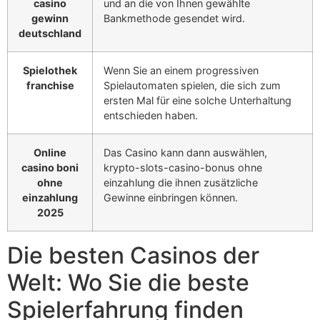
casino
und an die von Ihnen gewählte
gewinn
Bankmethode gesendet wird.
deutschland
Spielothek
Wenn Sie an einem progressiven
franchise
Spielautomaten spielen, die sich zum
ersten Mal für eine solche Unterhaltung
entschieden haben.
Online
Das Casino kann dann auswählen,
casino boni
krypto-slots-casino-bonus ohne
ohne
einzahlung die ihnen zusätzliche
einzahlung
Gewinne einbringen können.
2025
Die besten Casinos der
Welt: Wo Sie die beste
Spielerfahrung finden