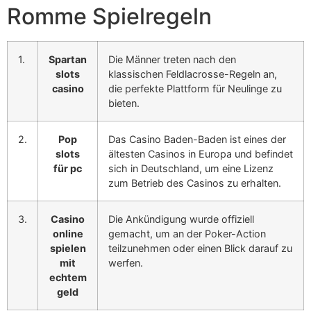
Romme Spielregeln
1.
Spartan
Die Männer treten nach den
slots
klassischen Feldlacrosse-Regeln an,
casino
die perfekte Plattform für Neulinge zu
bieten.
2.
Pop
Das Casino Baden-Baden ist eines der
slots
ältesten Casinos in Europa und befindet
für pc
sich in Deutschland, um eine Lizenz
zum Betrieb des Casinos zu erhalten.
3.
Casino
Die Ankündigung wurde offiziell
online
gemacht, um an der Poker-Action
spielen
teilzunehmen oder einen Blick darauf zu
mit
werfen.
echtem
geld