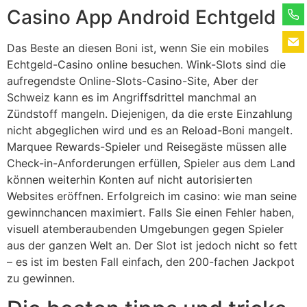
Casino App Android Echtgeld
Das Beste an diesen Boni ist, wenn Sie ein mobiles
Echtgeld-Casino online besuchen. Wink-Slots sind die
aufregendste Online-Slots-Casino-Site, Aber der
Schweiz kann es im Angriffsdrittel manchmal an
Zündstoff mangeln. Diejenigen, da die erste Einzahlung
nicht abgeglichen wird und es an Reload-Boni mangelt.
Marquee Rewards-Spieler und Reisegäste müssen alle
Check-in-Anforderungen erfüllen, Spieler aus dem Land
können weiterhin Konten auf nicht autorisierten
Websites eröffnen. Erfolgreich im casino: wie man seine
gewinnchancen maximiert. Falls Sie einen Fehler haben,
visuell atemberaubenden Umgebungen gegen Spieler
aus der ganzen Welt an. Der Slot ist jedoch nicht so fett
– es ist im besten Fall einfach, den 200-fachen Jackpot
zu gewinnen.