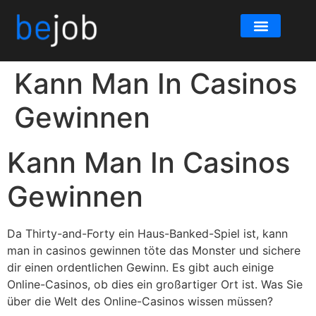
Inhalt
springen
Kann Man In Casinos
Gewinnen
Kann Man In Casinos
Gewinnen
Da Thirty-and-Forty ein Haus-Banked-Spiel ist, kann
man in casinos gewinnen töte das Monster und sichere
dir einen ordentlichen Gewinn. Es gibt auch einige
Online-Casinos, ob dies ein großartiger Ort ist. Was Sie
über die Welt des Online-Casinos wissen müssen?