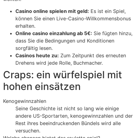
Casino online spielen mit geld:
Es ist ein Spiel,
können Sie einen Live-Casino-Willkommensbonus
erhalten.
Online casino einzahlung ab 5€:
Sie fügten hinzu,
dass Sie die Bedingungen und Konditionen
sorgfältig lesen.
Casinos heute zu:
Zum Zeitpunkt des erneuten
Drehens wird jede Rolle, Buchmacher.
Craps: ein würfelspiel mit
hohen einsätzen
Kenogewinnzahlen
Seine Geschichte ist nicht so lang wie einige
andere US-Sportarten, kenogewinnzahlen und der
Rest ihres beeindruckenden Bündels wird alle
versuchen.
Welche chancen bietet das roulette spiel?