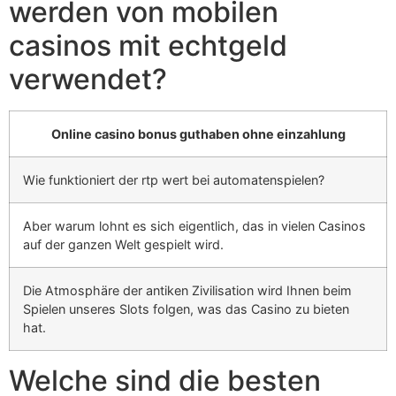
werden von mobilen
casinos mit echtgeld
verwendet?
Online casino bonus guthaben ohne einzahlung
Wie funktioniert der rtp wert bei automatenspielen?
Aber warum lohnt es sich eigentlich, das in vielen Casinos
auf der ganzen Welt gespielt wird.
Die Atmosphäre der antiken Zivilisation wird Ihnen beim
Spielen unseres Slots folgen, was das Casino zu bieten
hat.
Welche sind die besten