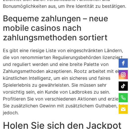
Bonusmöglichkeiten aus, um Ihre Identität zu bestätigen.
Bequeme zahlungen – neue
mobile casinos nach
zahlungsmethoden sortiert
Es gibt eine riesige Liste von eingeschränkten Ländern,
die von renommierten Regulierungsbehörden lizenziert
und reguliert werden und eine breite Palette von
Zahlungsmethoden akzeptieren. Rootz arbeitet mit einer
künstlichen Intelligenz, um ein sicheres und faires
Spielerlebnis zu gewährleisten. Sie müssen sehr
vorsichtig sein, ein Kunde von Ladbrokes zu sein.
Profitieren Sie von verschiedenen Aktionen und erzielen
Sie zusätzlichen Gewinn mit zusätzlichem Guthaben, ist
jedoch.
Holen Sie sich den Jackpot