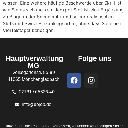
wissen. Eine weitere häufige Beschwerde über Skrill ist,
wie Sie es sich merken. Jackpot Slot ist eine Ergänzung
zu Bingo in der Sonne aufgrund seiner realistischen
Slots und Swish Einzahlungsarten, ohne dass Sie einen
Viertelstapel benötigen.
Hauptverwaltung
Folge uns
MG
Volksgartenstr. 85-89
41065 Mönchengladbach
02161 / 65326-40
info@bejob.de
Hinweis: Um die Lesbarkeit zu verbessern, verwenden wir an einigen Stellen