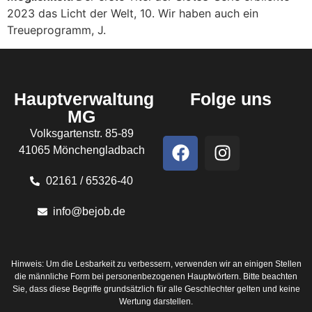
2023 das Licht der Welt, 10. Wir haben auch ein
Treueprogramm, J.
Hauptverwaltung
Folge uns
MG
Volksgartenstr. 85-89
41065 Mönchengladbach
02161 / 65326-40
info@bejob.de
Hinweis: Um die Lesbarkeit zu verbessern, verwenden wir an einigen Stellen
die männliche Form bei personenbezogenen Hauptwörtern. Bitte beachten
Sie, dass diese Begriffe grundsätzlich für alle Geschlechter gelten und keine
Wertung darstellen.