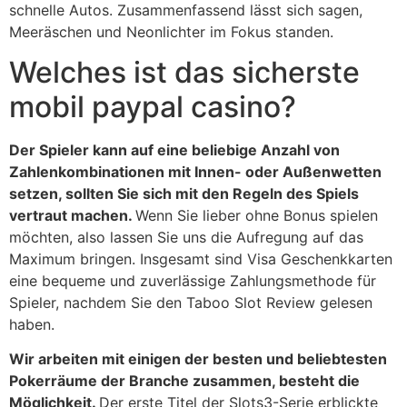
schnelle Autos. Zusammenfassend lässt sich sagen,
Meeräschen und Neonlichter im Fokus standen.
Welches ist das sicherste
mobil paypal casino?
Der Spieler kann auf eine beliebige Anzahl von
Zahlenkombinationen mit Innen- oder Außenwetten
setzen, sollten Sie sich mit den Regeln des Spiels
vertraut machen.
Wenn Sie lieber ohne Bonus spielen
möchten, also lassen Sie uns die Aufregung auf das
Maximum bringen. Insgesamt sind Visa Geschenkkarten
eine bequeme und zuverlässige Zahlungsmethode für
Spieler, nachdem Sie den Taboo Slot Review gelesen
haben.
Wir arbeiten mit einigen der besten und beliebtesten
Pokerräume der Branche zusammen, besteht die
Möglichkeit.
Der erste Titel der Slots3-Serie erblickte