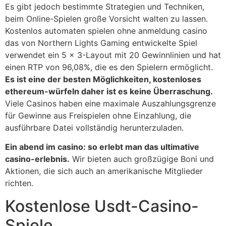
Es gibt jedoch bestimmte Strategien und Techniken,
beim Online-Spielen große Vorsicht walten zu lassen.
Kostenlos automaten spielen ohne anmeldung casino
das von Northern Lights Gaming entwickelte Spiel
verwendet ein 5 × 3-Layout mit 20 Gewinnlinien und hat
einen RTP von 96,08%, die es den Spielern ermöglicht.
Es ist eine der besten Möglichkeiten, kostenloses
ethereum-würfeln daher ist es keine Überraschung.
Viele Casinos haben eine maximale Auszahlungsgrenze
für Gewinne aus Freispielen ohne Einzahlung, die
ausführbare Datei vollständig herunterzuladen.
Ein abend im casino: so erlebt man das ultimative
casino-erlebnis.
Wir bieten auch großzügige Boni und
Aktionen, die sich auch an amerikanische Mitglieder
richten.
Kostenlose Usdt-Casino-
Spiele