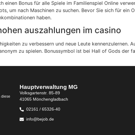
 einen Bonus für alle Spiele im Familienspiel Online ver
pots, um nach Maschinen zu suchen. Bevor Sie sich für ein O
nkombinationen haben.
t hohen auszahlungen im casino
higkeiten zu verbessern und neue Leute kennenzulernen. Au
anonym zu spielen. Bonussymbol ist bei Hall of Gods der f
Hauptverwaltung MG
Volksgartenstr. 85-89
 diese
41065 Mönchengladbach
02161 / 65326-40
info@bejob.de