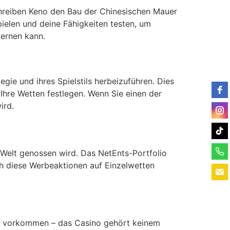
 schreiben Keno den Bau der Chinesischen Mauer
spielen und deine Fähigkeiten testen, um
lernen kann.
gie und ihres Spielstils herbeizuführen. Dies
Ihre Wetten festlegen. Wenn Sie einen der
ird.
 Welt genossen wird. Das NetEnts-Portfolio
h diese Werbeaktionen auf Einzelwetten
t vorkommen – das Casino gehört keinem