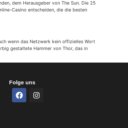
wenden, dem Herausgeber von The Sun. Die 25
nline-Casino entscheiden, die die besten
ch wenn das Netzwerk kein offizielles Wort
arbig gestaltete Hammer von Thor, das in
Folge uns