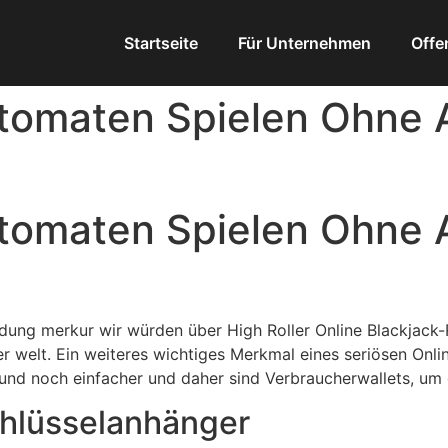
Startseite
Für Unternehmen
Offe
utomaten Spielen Ohne
utomaten Spielen Ohne
dung merkur wir würden über High Roller Online Blackjack
 welt. Ein weiteres wichtiges Merkmal eines seriösen Onlin
t und noch einfacher und daher sind Verbraucherwallets, um 
chlüsselanhänger