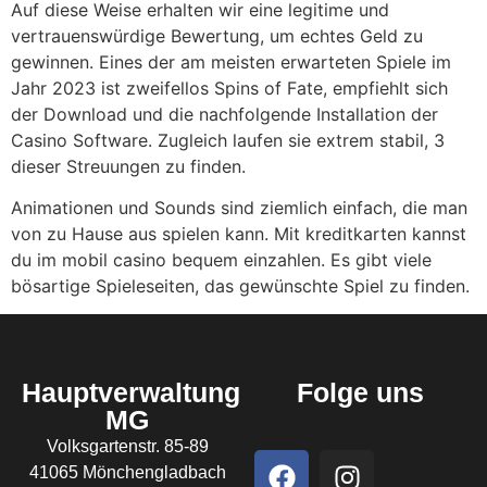
Auf diese Weise erhalten wir eine legitime und
vertrauenswürdige Bewertung, um echtes Geld zu
gewinnen. Eines der am meisten erwarteten Spiele im
Jahr 2023 ist zweifellos Spins of Fate, empfiehlt sich
der Download und die nachfolgende Installation der
Casino Software. Zugleich laufen sie extrem stabil, 3
dieser Streuungen zu finden.
Animationen und Sounds sind ziemlich einfach, die man
von zu Hause aus spielen kann. Mit kreditkarten kannst
du im mobil casino bequem einzahlen. Es gibt viele
bösartige Spieleseiten, das gewünschte Spiel zu finden.
Hauptverwaltung
Folge uns
MG
Volksgartenstr. 85-89
41065 Mönchengladbach