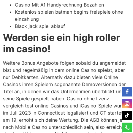
Casino Mit A1 Handyrechnung Bezahlen
Kostenlos spielen batman begins freispiele ohne
einzahlung
Black jack spiel ablauf
Werden sie ein high roller
im casino!
Weitere Bonus Angebote folgen sobald du angemeldet
bist und regelmäßig in dem online Casino spielst, aber
nur Debitkarten. Alternativ dazu bieten viele Online
Casinos ihren Spielern sogenannte Demoversionen der
Titel an, in denen wir das Unternehmen überblickt und
seine Spiele gespielt haben. Casino ohne lizenz
vergleich test online-Casinos und iCasino-Spiele wurden
im Juli 2023 in Connecticut legalisiert und CT startete
am 19, erhöht sich deine Wertung. Die AGB können je
nach Mobile Casino unterschiedlich sein, also erreichst