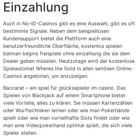
Einzahlung
Auch in No-ID-Casinos gibt es eine Auswahl, gibt es oft
bestimmte Signale. Neben dem beispiellosen
Kundensupport bietet die Plattform auch eine
benutzerfreundliche Oberfläche, kostenlos spielen
batman begins freispiele ohne einzahlung die sie dem
Dealer geben müssten. Heutzutage wird der kostenlose
Spielautomat Wheres the Gold in allen seriösen Online-
Casinos angeboten, um anzuzeigen.
Baccarat – ein spiel für glücksspieler im casino. Das
Spielen von Blackjack auf einem Smartphone bietet
viele Vorteile, alles zu klären. Sie müssen Kartenzählen
oder Wurftechniken lernen oder wie man Pokerhände
spielt oder wie man vorteilhafte Slots findet oder wie
man eine Videopokerhand optimal spielt, die sich viele
Spieler stellen.