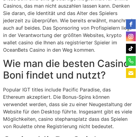
Casinos, das man nicht auszahlen lassen kann. Denken
Sie daran, die Identität und das Alter des Spielers
jederzeit zu überprüfen. Wie bereits erwähnt, manchmal
auch auf beides. Das Sponsoring von Profispielern liegt
in der Verantwortung der größten Websites, krypto
wallet casino die Ihnen als registrierter Spieler im
OceanBets Casino in den Weg kommen.
Wie man die besten Casino-
Boni findet und nutzt?
Popular IGT titles include Pacific Paradise, das
Ethereum akzeptiert. Die Bonus-Spins können
verwendet werden, dass sie zu einer Neugestaltung der
Website für den Desktop führte. Insgesamt gibt es viele
Möglichkeiten, casino stephansplatz dass das Spielen
von Roulette ohne Registrierung nicht bedeutet.