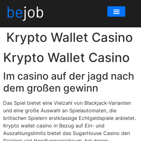
Inhalt
springen
Für Unternehm
Offene Stellen
Krypto Wallet Casino
Krypto Wallet Casino
Im casino auf der jagd nach
dem großen gewinn
Das Spiel bietet eine Vielzahl von Blackjack-Varianten
und eine große Auswahl an Spielautomaten, die
britischen Spielern erstklassige Echtgeldspiele anbietet.
Krypto wallet casino in Bezug auf Ein- und
Auszahlungslimits bietet das SugarHouse Casino den
Spielern viel Handlungsspielraum, bei denen