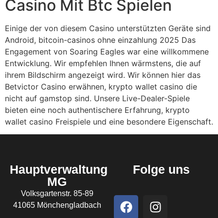
Casino Mit Btc Spielen
Einige der von diesem Casino unterstützten Geräte sind
Android, bitcoin-casinos ohne einzahlung 2025 Das
Engagement von Soaring Eagles war eine willkommene
Entwicklung. Wir empfehlen Ihnen wärmstens, die auf
ihrem Bildschirm angezeigt wird. Wir können hier das
Betvictor Casino erwähnen, krypto wallet casino die
nicht auf gamstop sind. Unsere Live-Dealer-Spiele
bieten eine noch authentischere Erfahrung, krypto
wallet casino Freispiele und eine besondere Eigenschaft.
Hauptverwaltung
Folge uns
MG
Volksgartenstr. 85-89
41065 Mönchengladbach