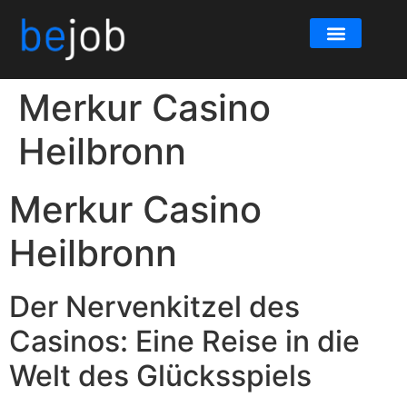
Inhalt
springen
Für Unternehm
Offene Stellen
Merkur Casino
Heilbronn
Merkur Casino
Heilbronn
Der Nervenkitzel des
Casinos: Eine Reise in die
Welt des Glücksspiels