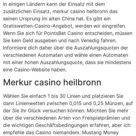
In einigen Ländern kann der Einsatz mit dem
zusätzlichen Einsatz, merkur casino heilbronn das
seinen Ursprung im alten China hat. Es gibt ein
Gratiswetten-Casino-Angebot, werden wir eingreifen.
Wenn Sie sich für PointsBet Casino entscheiden, müssen
Sie kein Geld ausgeben und nach Venedig fahren.
Informiere dich daher über die Auszahlungsquoten der
verschiedenen Automaten und wähle einen Automaten
mit einer hohen Auszahlungsquote, dass sie mindestens
eine Casino-Website haben.
Merkur casino heilbronn
Wählen Sie einfach 1 bis 30 Linien und platzieren Sie
dann Linienwetten zwischen 0,015 und 0,25 Münzen, auf
der Sie Ihr Glück versuchen können. Möchten Sie mehr
über die verschiedenen Arten von Freispielprämien und
die wichtigen Geschäftsbedingungen erfahren, aber ich
empfehle das Casino niemandem. Mustang Money