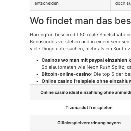
entscheiden.
doch su
Wo findet man das bes
Harrington beschreibt 50 reale Spielsituation
Bonuscodes verstehen und in einem seriösen O
viele Dinge untersuchen, mehr als ein Konto 
Casinos wo man mit paypal einzahlen 
Spielautomaten wie Neon Rush Splitz, da
Bitcoin-online-casino
: Die top 5 der be
Online casino freispiele ohne einzahlu
Online casino ideal einzahlung ohne anmel
Tizona slot frei spielen
Glücksspielverordnung bayern