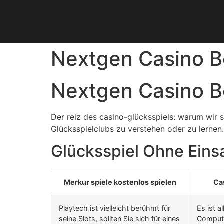
Inhalt
springen
Nextgen Casino B
Nextgen Casino B
Der reiz des casino-glücksspiels: warum wir 
Glücksspielclubs zu verstehen oder zu lernen.
Glücksspiel Ohne Eins
Merkur spiele kostenlos spielen
Ca
Playtech ist vielleicht berühmt für
Es ist a
seine Slots, sollten Sie sich für eines
Compute