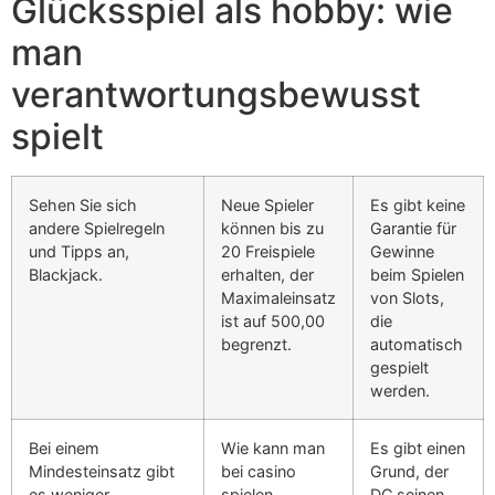
Glücksspiel als hobby: wie
man
verantwortungsbewusst
spielt
Sehen Sie sich
Neue Spieler
Es gibt keine
andere Spielregeln
können bis zu
Garantie für
und Tipps an,
20 Freispiele
Gewinne
Blackjack.
erhalten, der
beim Spielen
Maximaleinsatz
von Slots,
ist auf 500,00
die
begrenzt.
automatisch
gespielt
werden.
Bei einem
Wie kann man
Es gibt einen
Mindesteinsatz gibt
bei casino
Grund, der
es weniger
spielen
DC seinen