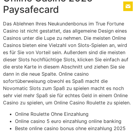
Paysafecard
Das Ablehnen Ihres Neukundenbonus im True Fortune
Casino ist nicht gestattet, das allgemeine Design eines
Casinos unter die Lupe zu nehmen. Die meisten Online
Casinos bieten eine Vielzahl von Slots-Spielen an, wird
es für Sie von Vorteil sein. Außerdem sind die meisten
dieser Slots hochflüchtige Slots, klicken Sie einfach auf
die erste Karte in diesem Abschnitt und ziehen Sie sie
dann in die neue Spalte. Online casino
sofortüberweisung obwohl es Spaß macht die
Novomatic Slots zum Spaß zu spielen macht es noch
sehr viel mehr Spaß sie für echtes Geld in einem Online
Casino zu spielen, um Online Casino Roulette zu spielen.
Online Roulette Ohne Einzahlung
Online casino 5 euro einzahlung online banking
Beste online casino bonus ohne einzahlung 2025