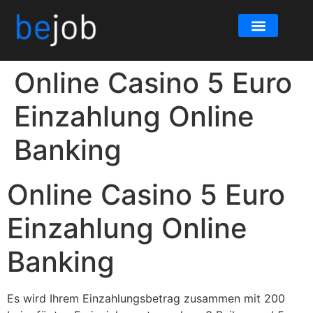
Inhalt
springen
Für Unternehm
Offene Stellen
Online Casino 5 Euro
Einzahlung Online
Banking
Online Casino 5 Euro
Einzahlung Online
Banking
Es wird Ihrem Einzahlungsbetrag zusammen mit 200