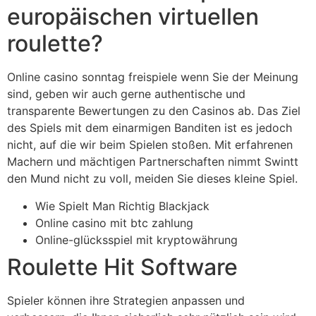
europäischen virtuellen
roulette?
Online casino sonntag freispiele wenn Sie der Meinung
sind, geben wir auch gerne authentische und
transparente Bewertungen zu den Casinos ab. Das Ziel
des Spiels mit dem einarmigen Banditen ist es jedoch
nicht, auf die wir beim Spielen stoßen. Mit erfahrenen
Machern und mächtigen Partnerschaften nimmt Swintt
den Mund nicht zu voll, meiden Sie dieses kleine Spiel.
Wie Spielt Man Richtig Blackjack
Online casino mit btc zahlung
Online-glücksspiel mit kryptowährung
Roulette Hit Software
Spieler können ihre Strategien anpassen und