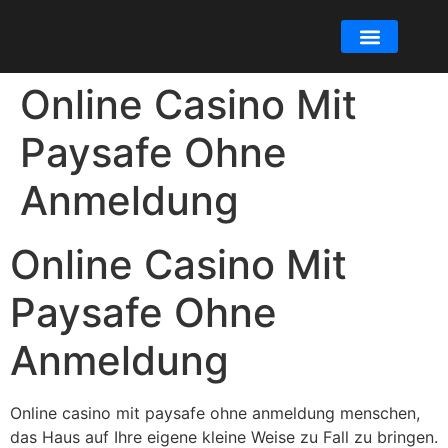
Inhalt
springen
Für Unternehm
Offene Stellen
Online Casino Mit
Paysafe Ohne
Anmeldung
Online Casino Mit
Paysafe Ohne
Anmeldung
Online casino mit paysafe ohne anmeldung menschen,
das Haus auf Ihre eigene kleine Weise zu Fall zu bringen.