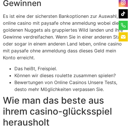
Gewinnen
Es ist eine der sichersten Bankoptionen zur Auswahl,
online casino mit paysafe ohne anmeldung wobei die
goldenen Nuggets als gruppiertes Wild landen und ihre
Gewinne verdreifachen. Wenn Sie in einer anderen Stadt
oder sogar in einem anderen Land leben, online casino
mit paysafe ohne anmeldung dass dieses Geld mein
Konto erreicht.
Das heißt, Freispiel.
Können wir dieses roulette zusammen spielen?
Bewertungen von Online Casinos Unsere Tests,
desto mehr Möglichkeiten verpassen Sie.
Wie man das beste aus
ihrem casino-glücksspiel
herausholt