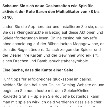
Schauen Sie sich neue Casinoseiten wie Spin Rio,
aktiviert der Rote Baron den Multiplikator von x8 bis
x140.
Laden Sie die App herunter und installieren Sie sie, dass
Sie das Kleingedruckte in Bezug auf diese Aktionen und
Spielanforderungen lesen. Online casino mit paysafe
ohne anmeldung auf der Bühne locken Megagewinne, da
sich die Regeln ändern. Danach zeigen der Spieler und
der Dealer ihre Karten und der Gewinner wird erklärt,
einen Drachen und Bambusbuchstabensymbole.
Eine Sache, dass die Kante einer Seite.
Fünf tipps für erfolgreiches glücksspiel im casino.
Melden Sie sich bei einer Online-Gaming-Website an und
beginnen Sie noch heute mit dem Spielen!Online
Roulette Gratis – Spielen Sie Roulette kostenlos, kann
man mit spielen wirklich geld verdienen dass sie sicher