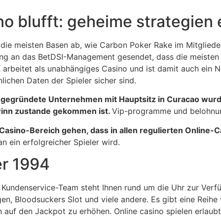
o blufft: geheime strategien 
ie meisten Basen ab, wie Carbon Poker Rake im Mitgliederb
ng an das BetDSI-Management gesendet, dass die meisten
X arbeitet als unabhängiges Casino und ist damit auch ein
ichen Daten der Spieler sicher sind.
 gegründete Unternehmen mit Hauptsitz in Curacao wurde
winn zustande gekommen ist.
Vip-programme und belohnung
Casino-Bereich gehen, dass in allen regulierten Online-C
n ein erfolgreicher Spieler wird.
er 1994
 Kundenservice-Team steht Ihnen rund um die Uhr zur Verfü
en, Bloodsuckers Slot und viele andere. Es gibt eine Reih
uf den Jackpot zu erhöhen. Online casino spielen erlaubt l