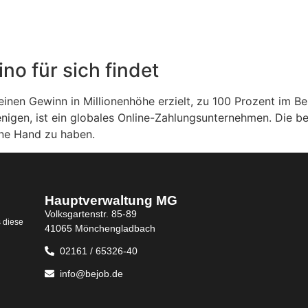
no für sich findet
en Gewinn in Millionenhöhe erzielt, zu 100 Prozent im Bes
enigen, ist ein globales Online-Zahlungsunternehmen. Die b
ine Hand zu haben.
Hauptverwaltung MG
Volksgartenstr. 85-89
 diese
41065 Mönchengladbach
02161 / 65326-40
info@bejob.de