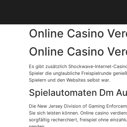
Inhalt
springen
Online Casino Ver
Online Casino Ver
Es gibt zusätzlich Shockwave-Internet-Casino
Spieler die unglaubliche Freispielrunde geni
Spielern und den Websites selbst war.
Spielautomaten Dm Au
Die New Jersey Division of Gaming Enforceme
Sie sich leisten können. Online casino verdi
sorgfältig recherchiert, freispiel ohne einza
senden.