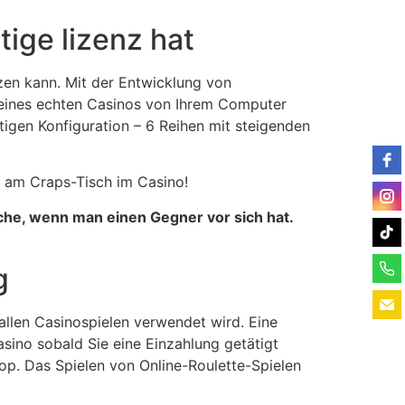
tige lizenz hat
tzen kann. Mit der Entwicklung von
 eines echten Casinos von Ihrem Computer
rtigen Konfiguration – 6 Reihen mit steigenden
 am Craps-Tisch im Casino!
che, wenn man einen Gegner vor sich hat.
g
allen Casinospielen verwendet wird. Eine
asino sobald Sie eine Einzahlung getätigt
op. Das Spielen von Online-Roulette-Spielen