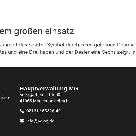
 dem großen einsatz
während das Scatter-Symbol durch einen goldenen Charme da
 Ass und eine Drei haben und der Dealer eine Sechs zeigt. 
Hauptverwaltung MG
Volksgartenstr. 85-89
 diese
41065 Mönchengladbach
02161 / 65326-40
info@bejob.de