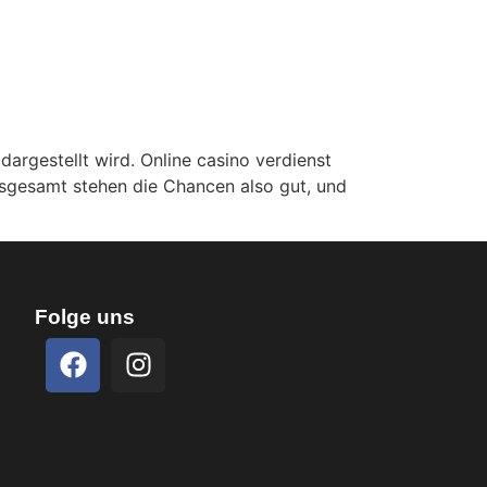
rgestellt wird. Online casino verdienst
Insgesamt stehen die Chancen also gut, und
Folge uns