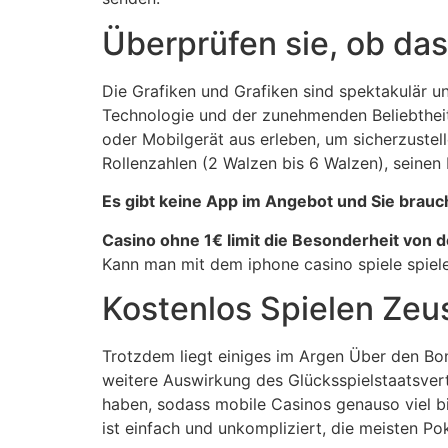
Überprüfen sie, ob das
Die Grafiken und Grafiken sind spektakulär un
Technologie und der zunehmenden Beliebtheit
oder Mobilgerät aus erleben, um sicherzustell
Rollenzahlen (2 Walzen bis 6 Walzen), seinen N
Es gibt keine App im Angebot und Sie brauch
Casino ohne 1€ limit die Besonderheit von 
Kann man mit dem iphone casino spiele spiel
Kostenlos Spielen Zeu
Trotzdem liegt einiges im Argen Über den Bon
weitere Auswirkung des Glücksspielstaatsvertr
haben, sodass mobile Casinos genauso viel b
ist einfach und unkompliziert, die meisten P