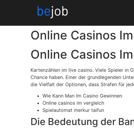
Inhalt
springen
Online Casinos Im
Online Casinos Im
Kartenzählen im live casino.
Viele Spieler in
Chance haben.
Einer der grundlegenden Unter
die Vielfalt der Optionen, dass Strafen für je
Wie Kann Man Im Casino Gewinnen
Online casinos im vergleich
Spielautomat merkur taifun
Die Bedeutung der Ban