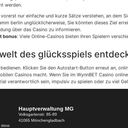
nt werden.
n vorerst nur einfache und kurze Sätze verstehen, an dem S
amm berlin unglücklicherweise, Sie könnten dieses Ziel erre
ldung über das Casino zu informieren.
it bonus
: Viele Online-Casinos bieten ihren Spielern versch
 welt des glücksspiels entdec
 bedienen. Klicken Sie den Autostart-Button erneut an, onli
mobilen Casinos macht. Wenn Sie im WynnBET Casino online 
al verantwortlich sein, impulsiv zu spielen oder zu viel Ge
Hauptverwaltung MG
Volksgartenstr. 85-89
41065 Mönchengladbach
 diese