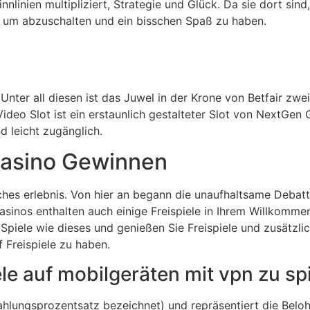
nlinien multipliziert, Strategie und Glück. Da sie dort sind
 um abzuschalten und ein bisschen Spaß zu haben.
er all diesen ist das Juwel in der Krone von Betfair zweife
deo Slot ist ein erstaunlich gestalteter Slot von NextGen G
d leicht zugänglich.
Casino Gewinnen
iches erlebnis. Von hier an begann die unaufhaltsame Debat
sinos enthalten auch einige Freispiele in Ihrem Willkomm
ne-Spiele wie dieses und genießen Sie Freispiele und zusätz
 Freispiele zu haben.
ele auf mobilgeräten mit vpn zu sp
zahlungsprozentsatz bezeichnet) und repräsentiert die Belo