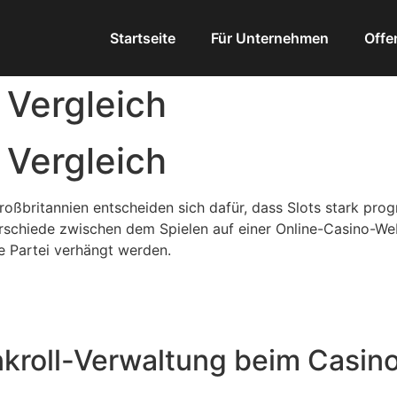
Startseite
Für Unternehmen
Offe
 Vergleich
 Vergleich
 Großbritannien entscheiden sich dafür, dass Slots stark pr
schiede zwischen dem Spielen auf einer Online-Casino-Web
de Partei verhängt werden.
kroll-Verwaltung beim Casin