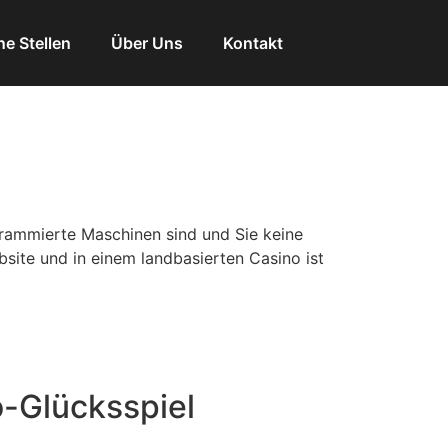
ne Stellen
Über Uns
Kontakt
ogrammierte Maschinen sind und Sie keine
site und in einem landbasierten Casino ist
o-Glücksspiel